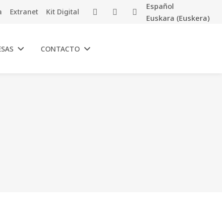
Español
a
Extranet
Kit Digital
Euskara
(
Euskera
)
ESAS
CONTACTO