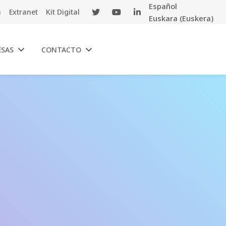
Español
a
Extranet
Kit Digital
Euskara
(
Euskera
)
ESAS
CONTACTO