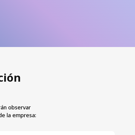
ción
rán observar
de la empresa: