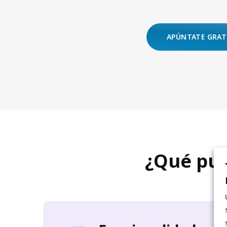
APÚNTATE GRATI
¿Qué pue