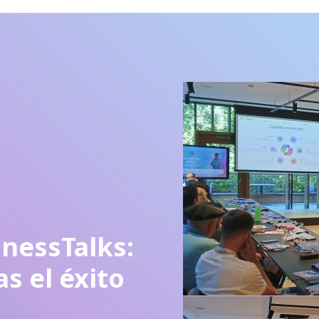
nessTalks:
s el éxito