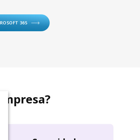
CROSOFT 365
 empresa?