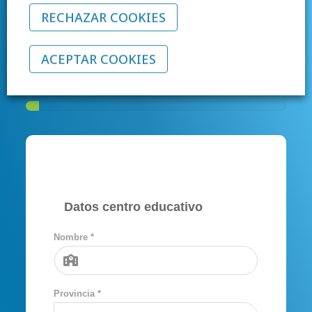
Copilot en tu centro?
RECHAZAR COOKIES
Te ayudamos a evaluar necesidades, activar
ACEPTAR COOKIES
licencias y formar a tus equipos.
Datos centro educativo
Nombre *
Provincia *