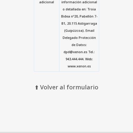
adicional
información adicional
o detallada en: Troia
Bidea nº20, Pabellón 7-
B1, 20.115 Astigarraga
(Guipúzcoa). Email
Delegado Protección
de Datos:
dpd@xenon.es Tel.:
943.444.444. Web:
www.xenon.es
⬆️ Volver al formulario