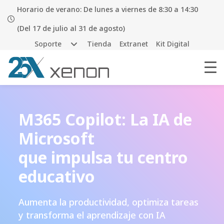
Horario de verano: De lunes a viernes de 8:30 a 14:30
(Del 17 de julio al 31 de agosto)
Soporte
Tienda
Extranet
Kit Digital
M365 Copilot: La IA de
Microsoft
que impulsa tu centro
educativo
Aumenta la productividad, optimiza tareas
y transforma el aprendizaje con IA