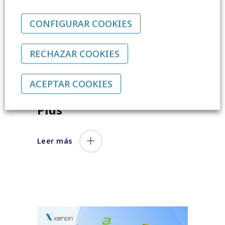
CONFIGURAR COOKIES
Herramientas esenciales
RECHAZAR COOKIES
para profesores: Cómo
dominar Google
ACEPTAR COOKIES
Workspace Education
Plus
Leer más