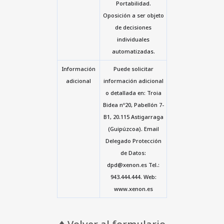
Portabilidad.
Oposición a ser objeto
de decisiones
individuales
automatizadas.
Información
Puede solicitar
adicional
información adicional
o detallada en: Troia
Bidea nº20, Pabellón 7-
B1, 20.115 Astigarraga
(Guipúzcoa). Email
Delegado Protección
de Datos:
dpd@xenon.es Tel.:
943.444.444. Web:
www.xenon.es