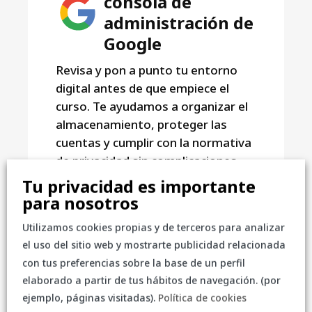
consola de
administración de
Google
Revisa y pon a punto tu entorno
digital antes de que empiece el
curso. Te ayudamos a organizar el
almacenamiento, proteger las
cuentas y cumplir con la normativa
de privacidad sin complicaciones.
Tu privacidad es importante
para nosotros
Auditoría completa de
seguridad para optimizar y
Utilizamos cookies propias y de terceros para analizar
corregir fallos de configuración
el uso del sitio web y mostrarte publicidad relacionada
con tus preferencias sobre la base de un perfil
Formación práctica de 10
elaborado a partir de tus hábitos de navegación. (por
horas para que tu responsable
ejemplo, páginas visitadas).
Política de cookies
TIC domine la consola