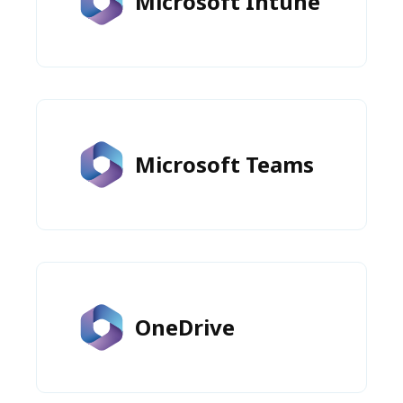
Microsoft Intune
Microsoft Teams
OneDrive