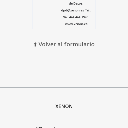
de Datos:
dpd@xenon.es Tel.:
943.444.444. Web:
www.xenon.es
⬆️ Volver al formulario
XENON