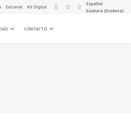
Español
a
Extranet
Kit Digital
Euskara
(
Euskera
)
ESAS
CONTACTO