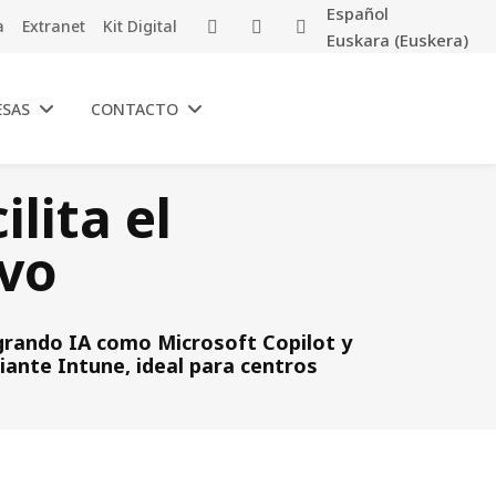
Español
a
Extranet
Kit Digital
Euskara
(
Euskera
)
ESAS
CONTACTO
lita el
ivo
grando IA como Microsoft Copilot y
iante Intune, ideal para centros