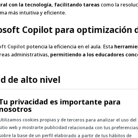
al con la tecnología, facilitando tareas
como la resoluc
a más intuitiva y eficiente.
osoft Copilot para optimización 
ft Copilot
potencia la eficiencia en el aula. Esta
herramien
reas administrativas,
permitiendo a los educadores conc
d de alto nivel
idad de los datos educativos con características avanzada
Tu privacidad es importante para
ucativos pueden confiar en que los datos sensibles de es
nosotros
gura de dispositivos con Intune
es fundamental en entor
Utilizamos cookies propias y de terceros para analizar el uso del
sidad de dispositivos presentes en las aulas y más allá. Des
sitio web y mostrarte publicidad relacionada con tus preferencias
iones educativas, Intune simplifica la gestión y garantiza 
sobre la base de un perfil elaborado a partir de tus hábitos de