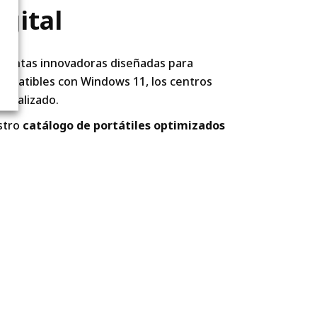
gital
mientas innovadoras diseñadas para
compatibles con Windows 11, los centros
gitalizado.
stro
catálogo de portátiles optimizados