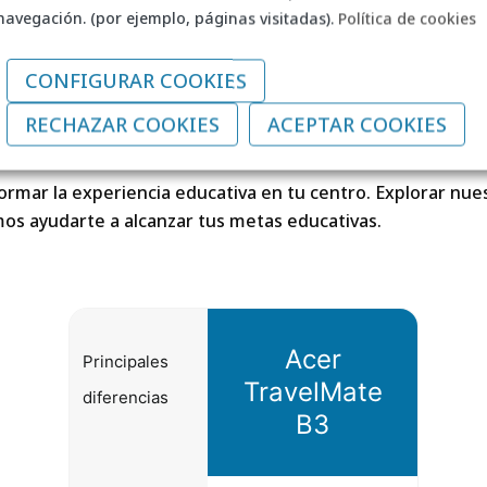
ucación para el futuro di
navegación. (por ejemplo, páginas visitadas).
Política de cookies
CONFIGURAR COOKIES
 al aprendizaje moderno, sino que lo potencia con herra
RECHAZAR COOKIES
ACEPTAR COOKIES
n en cualquier entorno educativo. Al adoptar dispositivos 
s y educadores para el éxito en un mundo cada vez más di
mar la experiencia educativa en tu centro. Explorar nue
s ayudarte a alcanzar tus metas educativas.
Acer
Principales
TravelMate
diferencias
B3