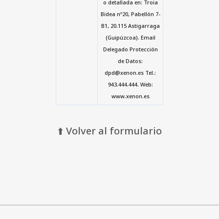
o detallada en: Troia
Bidea nº20, Pabellón 7-
B1, 20.115 Astigarraga
(Guipúzcoa). Email
Delegado Protección
de Datos:
dpd@xenon.es Tel.:
943.444.444. Web:
www.xenon.es
⬆️ Volver al formulario