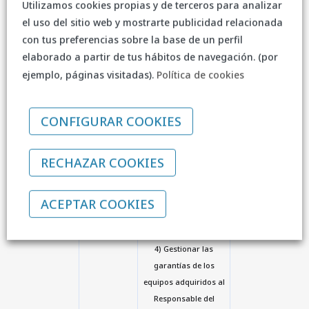
por los clientes.
Utilizamos cookies propias y de terceros para analizar
2) Gestionar la
el uso del sitio web y mostrarte publicidad relacionada
relación comercial
con tus preferencias sobre la base de un perfil
con los clientes
elaborado a partir de tus hábitos de navegación. (por
potenciales y la
ejemplo, páginas visitadas).
Política de cookies
elaboración de
presupuestos u
ofertas.
CONFIGURAR COOKIES
3) Mantener y/o
reparar del equipo
RECHAZAR COOKIES
informático del cliente
in situ, mediante
acceso remoto o en el
ACEPTAR COOKIES
SAT del Responsable
del Tratamiento.
4) Gestionar las
garantías de los
equipos adquiridos al
Responsable del