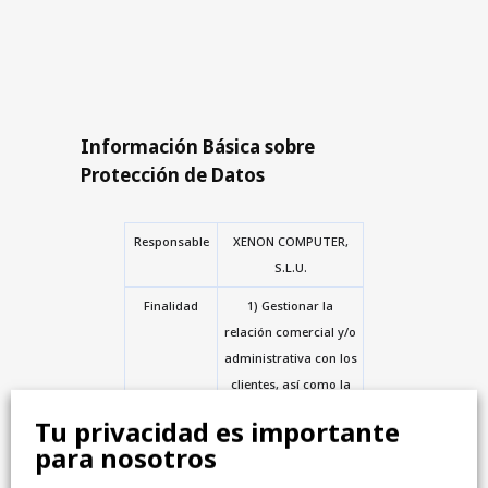
Información Básica sobre
Protección de Datos
Responsable
XENON COMPUTER,
S.L.U.
Finalidad
1) Gestionar la
relación comercial y/o
administrativa con los
clientes, así como la
facturación y el cobro
Tu privacidad es importante
de los bienes o
para nosotros
servicios solicitados