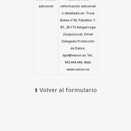
adicional
información adicional
o detallada en: Troia
Bidea nº20, Pabellón 7-
B1, 20.115 Astigarraga
(Guipúzcoa). Email
Delegado Protección
de Datos:
dpd@xenon.es Tel.:
943.444.444. Web:
www.xenon.es
⬆️ Volver al formulario