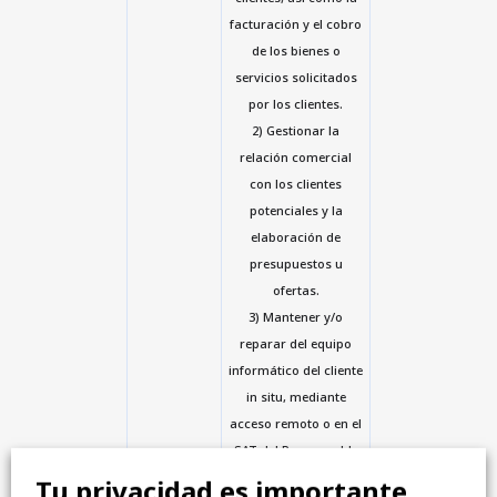
facturación y el cobro
de los bienes o
servicios solicitados
por los clientes.
2) Gestionar la
relación comercial
con los clientes
potenciales y la
elaboración de
presupuestos u
ofertas.
3) Mantener y/o
reparar del equipo
informático del cliente
in situ, mediante
acceso remoto o en el
SAT del Responsable
del Tratamiento.
Tu privacidad es importante