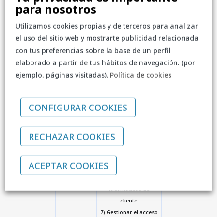
4) Gestionar las
para nosotros
garantías de los
Utilizamos cookies propias y de terceros para analizar
equipos adquiridos al
el uso del sitio web y mostrarte publicidad relacionada
Responsable del
Tratamiento.
con tus preferencias sobre la base de un perfil
5) Gestionar las altas
elaborado a partir de tus hábitos de navegación. (por
o registros en el
ejemplo, páginas visitadas).
Política de cookies
Portal Familias y
tramitar las compras
CONFIGURAR COOKIES
que en dicho Portal se
realicen.
6) Gestionar la
RECHAZAR COOKIES
activación de licencias
de software o
ACEPTAR COOKIES
aplicaciones o
herramientas
informáticas del
cliente.
7) Gestionar el acceso