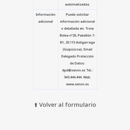
automatizadas.
Información
Puede solicitar
adicional
información adicional
o detallada en: Troia
Bidea nº20, Pabellón 7-
B1, 20.115 Astigarraga
(Guipúzcoa). Email
Delegado Protección
de Datos:
dpd@xenon.es Tel.:
943.444.444. Web:
www.xenon.es
⬆️ Volver al formulario