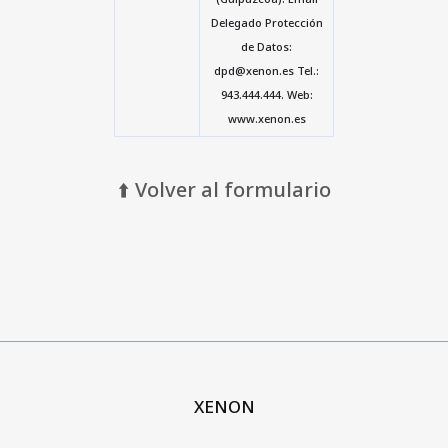
Delegado Protección
de Datos:
dpd@xenon.es Tel.:
943.444.444. Web:
www.xenon.es
⬆️ Volver al formulario
XENON