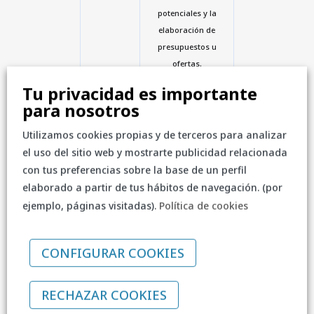
potenciales y la
elaboración de
presupuestos u
ofertas.
3) Mantener y/o
Tu privacidad es importante
reparar del equipo
para nosotros
informático del cliente
in situ, mediante
Utilizamos cookies propias y de terceros para analizar
acceso remoto o en el
el uso del sitio web y mostrarte publicidad relacionada
SAT del Responsable
con tus preferencias sobre la base de un perfil
del Tratamiento.
elaborado a partir de tus hábitos de navegación. (por
4) Gestionar las
ejemplo, páginas visitadas).
Política de cookies
garantías de los
equipos adquiridos al
Responsable del
CONFIGURAR COOKIES
Tratamiento.
5) Gestionar las altas
RECHAZAR COOKIES
o registros en el