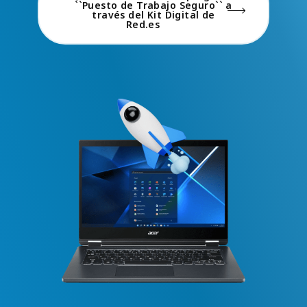
``Puesto de Trabajo Seguro`` a
través del Kit Digital de
Red.es