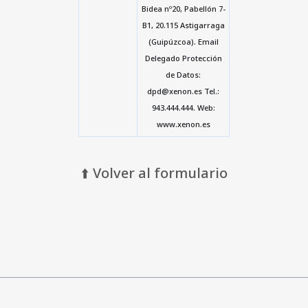
Bidea nº20, Pabellón 7-
B1, 20.115 Astigarraga
(Guipúzcoa). Email
Delegado Protección
de Datos:
dpd@xenon.es Tel.:
943.444.444. Web:
www.xenon.es
⬆️ Volver al formulario