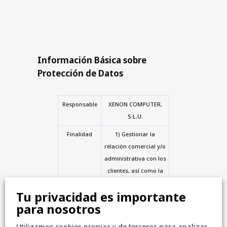
Información Básica sobre
Protección de Datos
Responsable
XENON COMPUTER,
S.L.U.
Finalidad
1) Gestionar la
relación comercial y/o
administrativa con los
clientes, así como la
facturación y el cobro
Tu privacidad es importante
de los bienes o
para nosotros
servicios solicitados
por los clientes.
Utilizamos cookies propias y de terceros para analizar