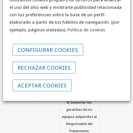
2) Gestionar la
el uso del sitio web y mostrarte publicidad relacionada
relación comercial
con tus preferencias sobre la base de un perfil
con los clientes
elaborado a partir de tus hábitos de navegación. (por
potenciales y la
ejemplo, páginas visitadas).
Política de cookies
elaboración de
presupuestos u
ofertas.
CONFIGURAR COOKIES
3) Mantener y/o
reparar del equipo
RECHAZAR COOKIES
informático del cliente
in situ, mediante
acceso remoto o en el
ACEPTAR COOKIES
SAT del Responsable
del Tratamiento.
4) Gestionar las
garantías de los
equipos adquiridos al
Responsable del
Tratamiento.