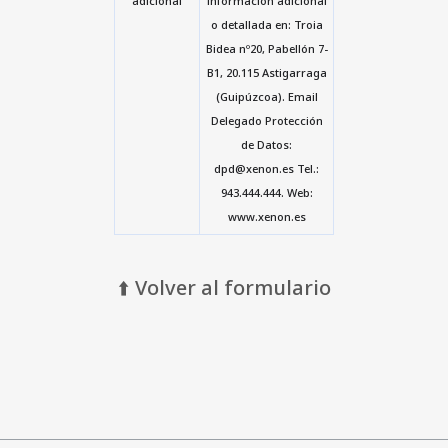
adicional
información adicional
o detallada en: Troia
Bidea nº20, Pabellón 7-
B1, 20.115 Astigarraga
(Guipúzcoa). Email
Delegado Protección
de Datos:
dpd@xenon.es Tel.:
943.444.444. Web:
www.xenon.es
⬆️ Volver al formulario