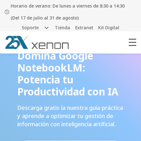
Horario de verano: De lunes a viernes de 8:30 a 14:30
(Del 17 de julio al 31 de agosto)
Soporte
Tienda
Extranet
Kit Digital
Domina Google
NotebookLM:
Potencia tu
Productividad con IA
Descarga gratis la nuestra guía práctica
y aprende a optimizar tu gestión de
información con inteligencia artificial.