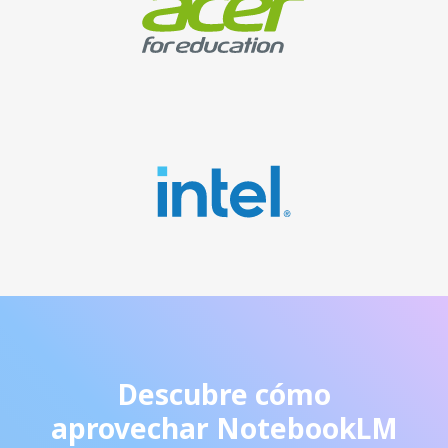
Descubre cómo
aprovechar NotebookLM