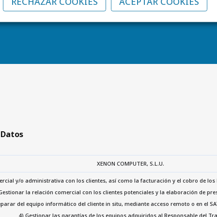
RECHAZAR COOKIES
ACEPTAR COOKIES
este portal WEB en: info@xenon.es.
 Datos
XENON COMPUTER, S.L.U.
rcial y/o administrativa con los clientes, así como la facturación y el cobro de los b
Gestionar la relación comercial con los clientes potenciales y la elaboración de pr
parar del equipo informático del cliente in situ, mediante acceso remoto o en el S
4) Gestionar las garantías de los equipos adquiridos al Responsable del Tr