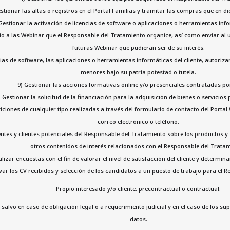
estionar las altas o registros en el Portal Familias y tramitar las compras que en di
Gestionar la activación de licencias de software o aplicaciones o herramientas info
rio a las Webinar que el Responsable del Tratamiento organice, así como enviar al
futuras Webinar que pudieran ser de su interés.
cias de software, las aplicaciones o herramientas informáticas del cliente, autoriz
menores bajo su patria potestad o tutela.
9) Gestionar las acciones formativas online y/o presenciales contratadas por 
) Gestionar la solicitud de la financiación para la adquisición de bienes o servicios p
eticiones de cualquier tipo realizadas a través del formulario de contacto del Port
correo electrónico o teléfono.
ntes y clientes potenciales del Responsable del Tratamiento sobre los productos y 
otros contenidos de interés relacionados con el Responsable del Tratam
alizar encuestas con el fin de valorar el nivel de satisfacción del cliente y determinar
var los CV recibidos y selección de los candidatos a un puesto de trabajo para el 
Propio interesado y/o cliente, precontractual o contractual.
salvo en caso de obligación legal o a requerimiento judicial y en el caso de los su
datos.