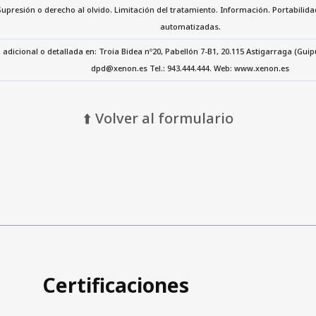
Supresión o derecho al olvido. Limitación del tratamiento. Información. Portabilida
automatizadas.
 adicional o detallada en: Troia Bidea nº20, Pabellón 7-B1, 20.115 Astigarraga (Gu
dpd@xenon.es Tel.: 943.444.444. Web: www.xenon.es
⬆️ Volver al formulario
Certificaciones