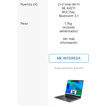
Puertos I/O
2x2 Intel Wi-Fi
6E AX211
802,11ax;
Bluetooth 5.1
Peso
1.7kg
(incluido
alimentador)
Ver más
información
ME INTERESA
Asesoramiento gratuito