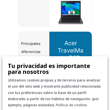
Acer
Principales
TravelMa
diferencias
te B3R
Tu privacidad es importante
para nosotros
Utilizamos cookies propias y de terceros para analizar
Procesador
Intel® N100 3.4
GHz 6MB
el uso del sitio web y mostrarte publicidad relacionada
con tus preferencias sobre la base de un perfil
Sistema
Windows 11 PRO
elaborado a partir de tus hábitos de navegación. (por
operativo
ejemplo, páginas visitadas).
Política de cookies
Memoria RAM
4 GB / 8 GB