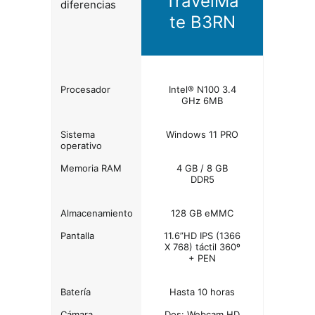
TravelMa
diferencias
te B3RN
Procesador
Intel® N100 3.4
GHz 6MB
Sistema
Windows 11 PRO
operativo
Memoria RAM
4 GB / 8 GB
DDR5
Almacenamiento
128 GB eMMC
Pantalla
11.6”HD IPS (1366
X 768) táctil 360º
+ PEN
Batería
Hasta 10 horas
Cámara
Dos: Webcam HD