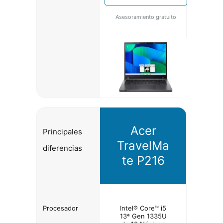
Asesoramiento gratuito
Acer
Principales
TravelMa
diferencias
te P216
Procesador
Intel® Core™ i5
13ª Gen 1335U