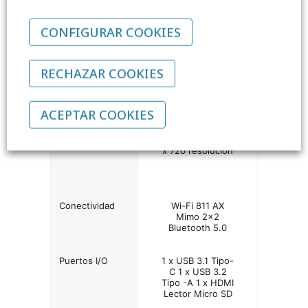
DDR5
CONFIGURAR COOKIES
Almacenamiento
128 GB eMMC
Pantalla
11.6”HD IPS (1366
RECHAZAR COOKIES
X 768) táctil 360º
ACEPTAR COOKIES
Batería
Hasta 10 horas
Cámara
Webcam HD 1280
x 720 resolución
Conectividad
Wi-Fi 811 AX
Mimo 2x2
Bluetooth 5.0
Puertos I/O
1 x USB 3.1 Tipo-
C 1 x USB 3.2
Tipo -A 1 x HDMI
Lector Micro SD