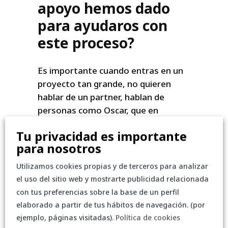
apoyo hemos dado
para ayudaros con
este proceso?
Es importante cuando entras en un
proyecto tan grande, no quieren
hablar de un partner, hablan de
personas como Oscar, que en
representación de Xenon, fue
Tu privacidad es importante
asesorando desde el primer
para nosotros
momento que decidieron empezar
con esta transformación. Fue muy
Utilizamos cookies propias y de terceros para analizar
importante. Sin el asesoramiento, la
el uso del sitio web y mostrarte publicidad relacionada
seguridad y el servicio de Xenon sería
con tus preferencias sobre la base de un perfil
imposible hacer este cambio. Es
elaborado a partir de tus hábitos de navegación. (por
importante tener un partner, pero
ejemplo, páginas visitadas).
Política de cookies