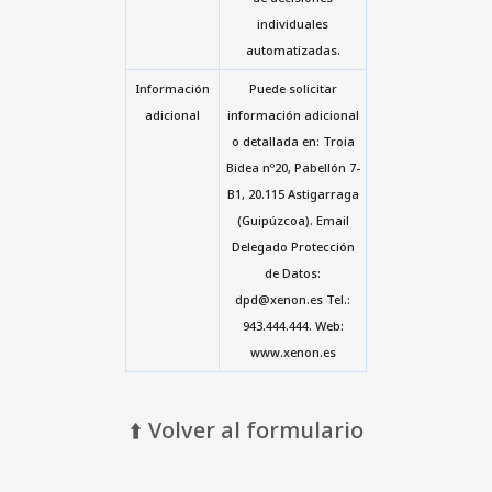
individuales
automatizadas.
Información
Puede solicitar
adicional
información adicional
o detallada en: Troia
Bidea nº20, Pabellón 7-
B1, 20.115 Astigarraga
(Guipúzcoa). Email
Delegado Protección
de Datos:
dpd@xenon.es Tel.:
943.444.444. Web:
www.xenon.es
⬆️ Volver al formulario